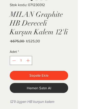
Stok kodu: 071230312
MILAN Graphite
HB Dereceli
Kurşun Kalem 12'li
Normal Fiyat
İndirimli Fiyat
 ₺675,00 
₺525,00
Adet
*
Sepete Ekle
Hemen Satın Al
12'li üçgen HB kurşun kalem