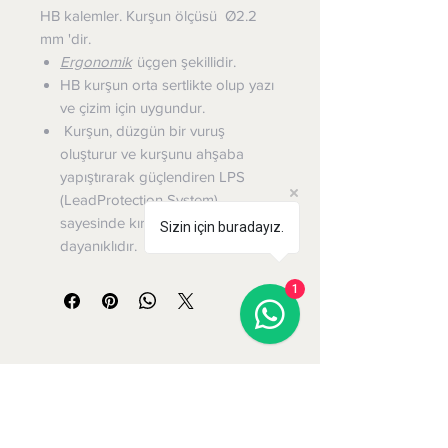
HB kalemler. Kurşun ölçüsü Ø2.2
mm 'dir.
Ergonomik
üçgen şekillidir.
HB kurşun orta sertlikte olup yazı
ve çizim için uygundur.
Kurşun, düzgün bir vuruş
oluşturur ve kurşunu ahşaba
yapıştırarak güçlendiren LPS
(LeadProtection System)
sayesinde kırılmaya karşı
Sizin için buradayız.
dayanıklıdır.
1