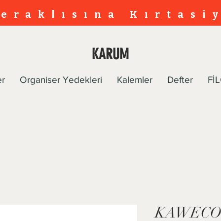
eraklısına Kırtasi
KARUM
er
Organiser Yedekleri
Kalemler
Defter
FİL
KAWECO İ