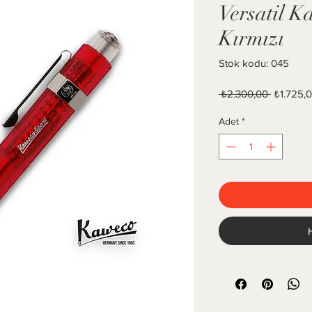
Versatil 
Kırmızı
Stok kodu: 045
Normal F
 ₺2.300,00 
₺1.725,
Adet
*