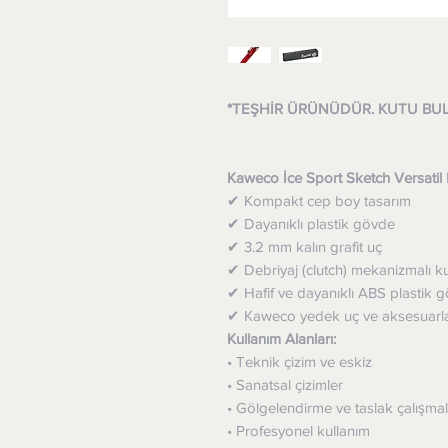
*TEŞHİR ÜRÜNÜDÜR. KUTU BU
Kaweco İce Sport Sketch Versati
✔ Kompakt cep boy tasarım
✔ Dayanıklı plastik gövde
✔ 3.2 mm kalın grafit uç
✔ Debriyaj (clutch) mekanizmalı k
✔ Hafif ve dayanıklı ABS plastik 
✔ Kaweco yedek uç ve aksesuarlar
Kullanım Alanları:
• Teknik çizim ve eskiz
• Sanatsal çizimler
• Gölgelendirme ve taslak çalışmal
• Profesyonel kullanım