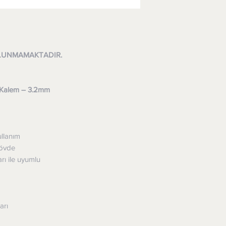
LUNMAMAKTADIR.
l Kalem – 3.2mm
ullanım
gövde
ı ile uyumlu
arı