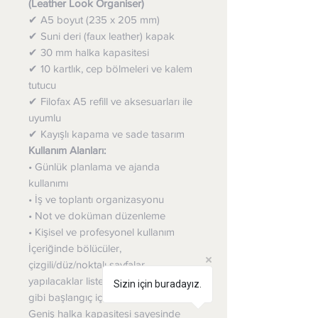
(Leather Look Organiser)
✔ A5 boyut (235 x 205 mm)
✔ Suni deri (faux leather) kapak
✔ 30 mm halka kapasitesi
✔ 10 kartlık, cep bölmeleri ve kalem
tutucu
✔ Filofax A5 refill ve aksesuarları ile
uyumlu
✔ Kayışlı kapama ve sade tasarım
Kullanım Alanları:
• Günlük planlama ve ajanda
kullanımı
• İş ve toplantı organizasyonu
• Not ve doküman düzenleme
• Kişisel ve profesyonel kullanım
İçeriğinde bölücüler,
çizgili/düz/noktalı sayfalar,
yapılacaklar listesi ve iletişim sayfaları
Sizin için buradayız.
gibi başlangıç içerikleri bulunur.
Geniş halka kapasitesi sayesinde