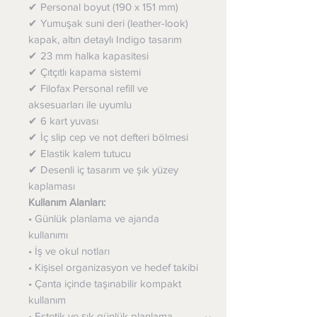
✔ Personal boyut (190 x 151 mm)
✔ Yumuşak suni deri (leather-look)
kapak, altın detaylı Indigo tasarım
✔ 23 mm halka kapasitesi
✔ Çıtçıtlı kapama sistemi
✔ Filofax Personal refill ve
aksesuarları ile uyumlu
✔ 6 kart yuvası
✔ İç slip cep ve not defteri bölmesi
✔ Elastik kalem tutucu
✔ Desenli iç tasarım ve şık yüzey
kaplaması
Kullanım Alanları:
• Günlük planlama ve ajanda
kullanımı
• İş ve okul notları
• Kişisel organizasyon ve hedef takibi
• Çanta içinde taşınabilir kompakt
kullanım
• Estetik ve şık günlük planlama