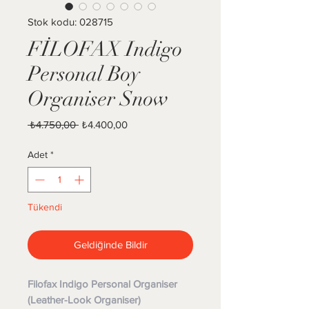
Stok kodu: 028715
FİLOFAX Indigo
Personal Boy
Organiser Snow
Normal Fiyat
İndirimli Fiyat
 ₺4.750,00 
₺4.400,00
Adet
*
Tükendi
Geldiğinde Bildir
Filofax Indigo Personal Organiser
(Leather-Look Organiser)